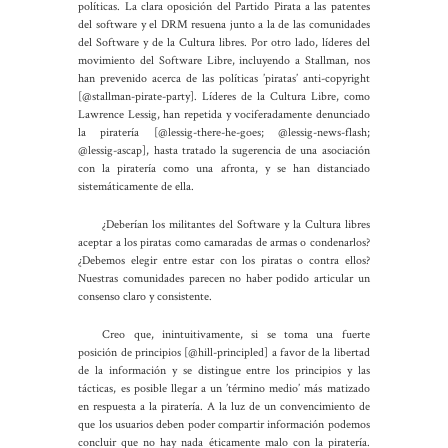
políticas. La clara oposición del Partido Pirata a las patentes
del software y el DRM resuena junto a la de las comunidades
del Software y de la Cultura libres. Por otro lado, líderes del
movimiento del Software Libre, incluyendo a Stallman, nos
han prevenido acerca de las políticas ’piratas’ anti-copyright
[@stallman-pirate-party]
. Líderes de la Cultura Libre, como
Lawrence Lessig, han repetida y vociferadamente denunciado
la piratería
[@lessig-there-he-goes; @lessig-news-flash;
@lessig-ascap]
, hasta tratado la sugerencia de una asociación
con la piratería como una afronta, y se han distanciado
sistemáticamente de ella.
¿Deberían los militantes del Software y la Cultura libres
aceptar a los piratas como camaradas de armas o condenarlos?
¿Debemos elegir entre estar con los piratas o contra ellos?
Nuestras comunidades parecen no haber podido articular un
consenso claro y consistente.
Creo que, inintuitivamente, si se toma una fuerte
posición de principios
[@hill-principled]
a favor de la libertad
de la información y se distingue entre los principios y las
tácticas, es posible llegar a un ’término medio’ más matizado
en respuesta a la piratería. A la luz de un convencimiento de
que los usuarios deben poder compartir información podemos
concluir que no hay nada éticamente malo con la piratería.