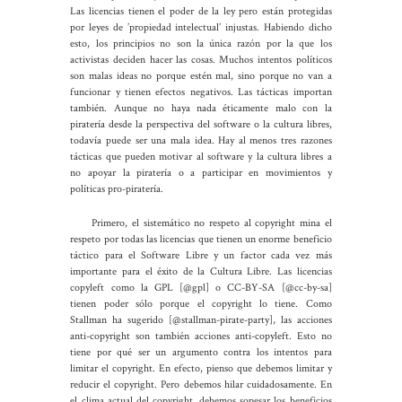
Las licencias tienen el poder de la ley pero están protegidas
por leyes de ’propiedad intelectual’ injustas. Habiendo dicho
esto, los principios no son la única razón por la que los
activistas deciden hacer las cosas. Muchos intentos políticos
son malas ideas no porque estén mal, sino porque no van a
funcionar y tienen efectos negativos. Las tácticas importan
también. Aunque no haya nada éticamente malo con la
piratería desde la perspectiva del software o la cultura libres,
todavía puede ser una mala idea. Hay al menos tres razones
tácticas que pueden motivar al software y la cultura libres a
no apoyar la piratería o a participar en movimientos y
políticas pro-piratería.
Primero, el sistemático no respeto al copyright mina el
respeto por todas las licencias que tienen un enorme beneficio
táctico para el Software Libre y un factor cada vez más
importante para el éxito de la Cultura Libre. Las licencias
copyleft como la GPL
[@gpl]
o CC-BY-SA
[@cc-by-sa]
tienen poder sólo porque el copyright lo tiene. Como
Stallman ha sugerido
[@stallman-pirate-party]
, las acciones
anti-copyright son también acciones anti-copyleft. Esto no
tiene por qué ser un argumento contra los intentos para
limitar el copyright. En efecto, pienso que debemos limitar y
reducir el copyright. Pero debemos hilar cuidadosamente. En
el clima actual del copyright, debemos sopesar los beneficios