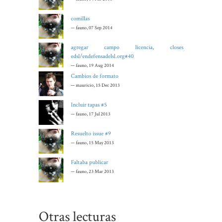
comillas
— fauno, 07 Sep 2014
agregar campo licencia, closes
edsl/endefensadelsl.org#40
— fauno, 19 Aug 2014
Cambios de formato
— mauricio, 15 Dec 2013
Incluir tapas #5
— fauno, 17 Jul 2013
Resuelto issue #9
— fauno, 15 May 2013
Faltaba publicar
— fauno, 23 Mar 2013
Otras lecturas