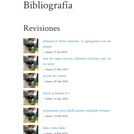
Bibliografía
Revisiones
eliminar el título repetido, lo agregamos con un
plugin
— fauno, 27 Jan 2019
usar las tapas nuevas, eliminar ediciones que ya
no salen
— fauno, 23 Nov 2017
un par de cositas
— fauno, 30 Apr 2016
ahora se llaman 0-1
— fauno, 14 Apr 2016
preparando para jekyll-pandoc-multiple-formats
— fauno, 14 Feb 2016
links como links
— fauno, 14 Feb 2016