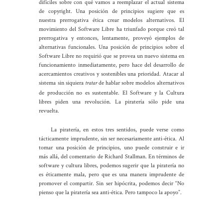
difíciles sobre con qué vamos a reemplazar el actual sistema
de copyright. Una posición de principios sugiere que es
nuestra prerrogativa ética crear modelos alternativos. El
movimiento del Software Libre ha triunfado porque creó tal
prerrogativa y entonces, lentamente, proveyó ejemplos de
alternativas funcionales. Una posición de principios sobre el
Software Libre no requirió que se provea un nuevo sistema en
funcionamiento inmediatamente, pero hace del desarrollo de
acercamientos creativos y sostenibles una prioridad. Atacar al
sistema sin siquiera
de hablar sobre modelos alternativos
tratar
de producción no es sustentable. El Software y la Cultura
libres piden una revolución. La piratería sólo pide una
revuelta.
La piratería, en estos tres sentidos, puede verse como
tácticamente imprudente, sin ser necesariamente anti-ética. Al
tomar una posición de principios, uno puede construir e ir
más allá, del comentario de Richard Stallman. En términos de
software y cultura libres, podemos sugerir que la piratería no
es éticamente mala, pero que es una manera imprudente de
promover el compartir. Sin ser hipócrita, podemos decir “No
pienso que la piratería sea anti-ética. Pero tampoco la apoyo”.