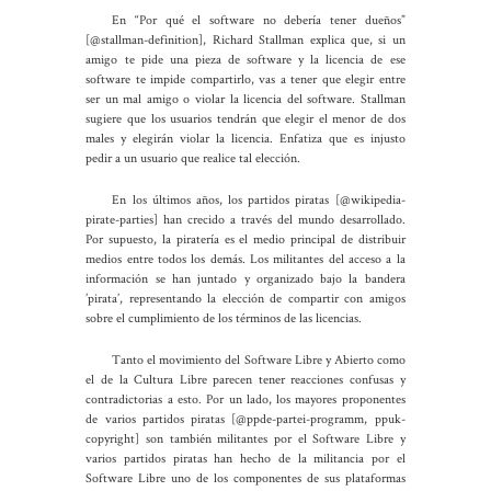
En “Por qué el software no debería tener dueños”
[@stallman-definition]
, Richard Stallman explica que, si un
amigo te pide una pieza de software y la licencia de ese
software te impide compartirlo, vas a tener que elegir entre
ser un mal amigo o violar la licencia del software. Stallman
sugiere que los usuarios tendrán que elegir el menor de dos
males y elegirán violar la licencia. Enfatiza que es injusto
pedir a un usuario que realice tal elección.
En los últimos años, los partidos piratas
[@wikipedia-
pirate-parties]
han crecido a través del mundo desarrollado.
Por supuesto, la piratería es el medio principal de distribuir
medios entre todos los demás. Los militantes del acceso a la
información se han juntado y organizado bajo la bandera
’pirata’, representando la elección de compartir con amigos
sobre el cumplimiento de los términos de las licencias.
Tanto el movimiento del Software Libre y Abierto como
el de la Cultura Libre parecen tener reacciones confusas y
contradictorias a esto. Por un lado, los mayores proponentes
de varios partidos piratas
[@ppde-partei-programm, ppuk-
copyright]
son también militantes por el Software Libre y
varios partidos piratas han hecho de la militancia por el
Software Libre uno de los componentes de sus plataformas